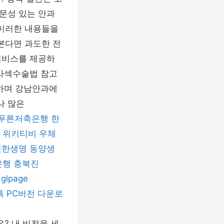
문성 있는 안과
이러한 내용들을
본다면 과도한 전
서비스를 제공하
 라섹수술법 참고
취하며 강남안과에
나 많은
푸른저축은행
한
위키티비
우체
신한생명
동양생
은행
충북진
glpage
 PC버전 다운로
? 내 비전을 세