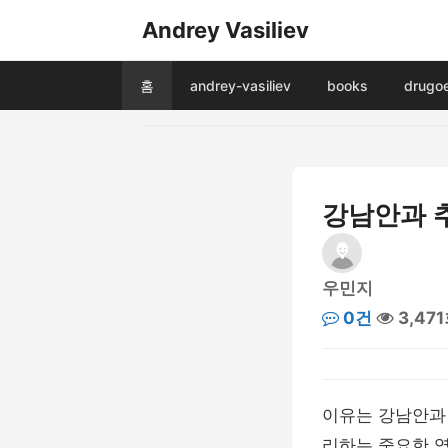
Andrey Vasiliev
홈
andrey-vasiliev
books
drugo
강남안과 
우민지
0건
3,47
이유는 강남안과
리하는 중요한 역