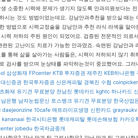
발생 소중한 시력에 문제가 생기지 않도록 안과의원보다는 전
하시는 것도 방법이었는데요. 강남안과추천을 받으실 때는 
한 방법으로 시력교정술을 강남안과 추천 라식 라섹을 알아
 시력 저하의 주된 원인이 되었어요. 검증된 전문적인 의료
 관련된 고난이도 치료가 가능한 안과였죠. 숙련된 강남안과
보를 통해 삶을 살아가는 사람들은, 시력이 저하되지 않기 
로 검사를 받으며 눈상태를 파악하는것이 중요했어요. 그러
ol
삼성화재
FPcenter
KTB 투자증권
제주진
KEB하나은행
대신증권
한국투자증권
산은캐피탈
경북진
수협
coinpicker
츠화재
유기견 무료분양
전남진
롯데카드
kghtc
하나카드
경남은행
남자눈썹문신
토스뱅크
유기견 무료분양
한국산업
i
daejeonzine
10cafe
메트라이프생명
신한카드
grayraukv
e
kananaai
한국시티은행
롯데캐피탈
롯데손해보험
카카오톡
center
jobedu
한국자금중개
려사항은? 강남 안과 팁 고려사항은? 강남 안과 팁 고려사항은