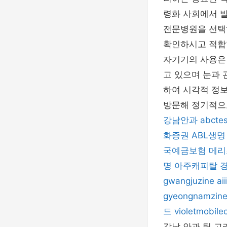
령화 사회에서 
전문병원을 선택
확인하시고 적합
자기기의 사용은
고 있으며 눈과
하여 시각적 정
방문해 정기적으
강남안과
abctes
화증권
ABL생명
국예금보험
메리
명
아주캐피탈
gwangjuzine
aii
gyeongnamzin
드
violetmobile
강남 안과 팁 고