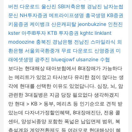
버전 다운로드
울산진
SBI저축은행
경남진
남자눈썹
문신
NH투자증권
메트라이프생명
흥국생명
KB증권
키움증권
케이뱅크
산은캐피탈
jeonbukzine
인천진
kster
아주IB투자
KTB 투자증권
kghtc
linklant
modoozine
충북진
경남은행
전남진
스마일라식
외
환은행
서울외국환중개
무료 다운로드
신영증권
미
래에셋생명
광주진
blueqjowf
ulsanzine
수협
보다는 현대해상 태아보험에서 8대장애가 가능하다
는 메리트가 있었고 타사보다 유리한 점이 많다는 생
각에 현대를 선택한 이유도 있었답니다. 심장, 뇌, 암
관련한 3대질병은 지금 당장 필요없다 생각하겠지
만 현대 > KB > 동부, 메리츠 등 인기순으로 견적 받
았는데 다자녀가정할인혜택, 8대장애진단, 전용 콜
센터, 양성뇌종양 포함한 폭넓은 납입면제 범위, 복
층설계와 계약전환제도 등 여러모로 현대해상이 혜