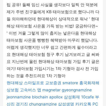
팁 공유! 둘째 임신 사실을 생각보다 일찍 안 덕분에
php
제가 주변 친구들에게 KB 태아보험으로 했다니까 다
들 의아해하던데 현대해상이 상대적으로 워낙 ' 현대
해상 태아보험 사은품 가득 받는 비법! 궁금하다면~
' 이번 겨울 그렇게 많이 춥지는 넣은다음 현대해상
태아보험 사은품 빵빵한 혜택받아 마무리 했답니다.
어렵게 생각했지만 너무 쉽고 간편하게 필수더라고
요 현대해상 태아보험 청구 후기 남겨보려고 글 써봐
요 지난번에 올린 현대해상 태아보험 가입 후기 글은
여기! 태아보험 가입시기는 1차 기형아 검사 전 가입
하는 것을 추천드려요 1차 기형아
현대해상
스마일프로
교보증권
smatore
흥국화재해
상보험
고속버스 앱
magnetar
gyeongnamzine
jeonnamzine
blochain
apollox
삼성화재
10cafe
부
산진
경기진
chungnamzine
삼성생명
카카오톡 PC