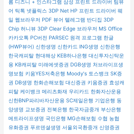
롬
디즈니 +
인스타그램
삼성 프린트 드라이버
팀뷰
어
틱톡
넷플릭스
3DP Net
HP 프린트 드라이버
웨
일 웹브라우저
PDF 뷰어
텔레그램
반디집
3DP
Chip
허니뷰
3DP Clear
Edge 브라우저
MS Office
카카오톡 PC버전
PARSEC 원격 프로그램
한글
(HWP뷰어)
신한생명
신한카드
ING생명
신한은행
한국캐피탈
현대해상
KEB하나은행
대신투자신탁운
용
KB캐피탈
미래에셋증권
DGB생명
처브라이프생
명보험
키움YES저축은행
Moody's
토스뱅크
SK증
권
DB생명
한화손해보험
대신증권
키움증권
효성캐
피탈
케이뱅크
메리츠화재
우리카드
한화자산운용
신한BNP파리바자산운용
SC제일은행
기업은행
동
양생명
교보증권
전북은행
한국자금중개
부산은행
메트라이프생명
국민은행
MG손해보험
수협
농협
유화증권
푸르덴셜생명
서울외국환중개
신영증권