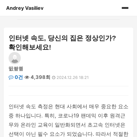
Andrey Vasiliev
홈
인터넷 속도, 당신의 집은 정상인가?
andrey-vasiliev
확인해보세요!
books
띬쐎쿂
drugoe
0건
4,398회
2024.12.26 18:21
javascript
linux
인터넷 속도 측정은 현대 사회에서 매우 중요한 요소
중 하나입니다. 특히, 코로나19 팬데믹 이후 원격근
my-life
무와 온라인 교육이 일반화되면서 초고속 인터넷은
no-sql
선택이 아닌 필수 요소가 되었습니다. 따라서 적절한