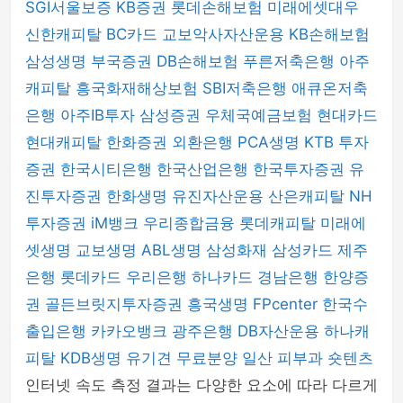
SGI서울보증
KB증권
롯데손해보험
미래에셋대우
신한캐피탈
BC카드
교보악사자산운용
KB손해보험
삼성생명
부국증권
DB손해보험
푸른저축은행
아주
캐피탈
흥국화재해상보험
SBI저축은행
애큐온저축
은행
아주IB투자
삼성증권
우체국예금보험
현대카드
현대캐피탈
한화증권
외환은행
PCA생명
KTB 투자
증권
한국시티은행
한국산업은행
한국투자증권
유
진투자증권
한화생명
유진자산운용
산은캐피탈
NH
투자증권
iM뱅크
우리종합금융
롯데캐피탈
미래에
셋생명
교보생명
ABL생명
삼성화재
삼성카드
제주
은행
롯데카드
우리은행
하나카드
경남은행
한양증
권
골든브릿지투자증권
흥국생명
FPcenter
한국수
출입은행
카카오뱅크
광주은행
DB자산운용
하나캐
피탈
KDB생명
유기견 무료분양
일산 피부과
숏텐츠
인터넷 속도 측정 결과는 다양한 요소에 따라 다르게