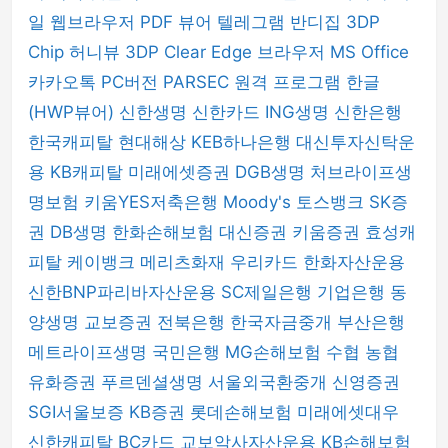
일 웹브라우저
PDF 뷰어
텔레그램
반디집
3DP
Chip
허니뷰
3DP Clear
Edge 브라우저
MS Office
카카오톡 PC버전
PARSEC 원격 프로그램
한글
(HWP뷰어)
신한생명
신한카드
ING생명
신한은행
한국캐피탈
현대해상
KEB하나은행
대신투자신탁운
용
KB캐피탈
미래에셋증권
DGB생명
처브라이프생
명보험
키움YES저축은행
Moody's
토스뱅크
SK증
권
DB생명
한화손해보험
대신증권
키움증권
효성캐
피탈
케이뱅크
메리츠화재
우리카드
한화자산운용
신한BNP파리바자산운용
SC제일은행
기업은행
동
양생명
교보증권
전북은행
한국자금중개
부산은행
메트라이프생명
국민은행
MG손해보험
수협
농협
유화증권
푸르덴셜생명
서울외국환중개
신영증권
SGI서울보증
KB증권
롯데손해보험
미래에셋대우
신한캐피탈
BC카드
교보악사자산운용
KB손해보험