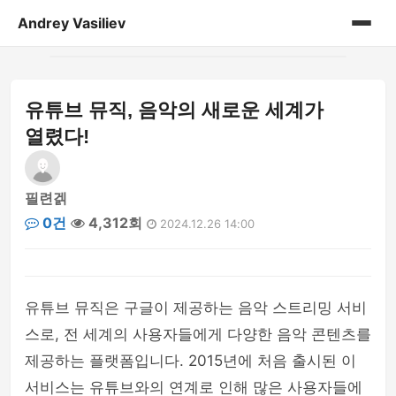
Andrey Vasiliev
홈
유튜브 뮤직, 음악의 새로운 세계가
andrey-vasiliev
열렸다!
books
필련겕
drugoe
0건
4,312회
2024.12.26 14:00
javascript
linux
유튜브 뮤직은 구글이 제공하는 음악 스트리밍 서비
스로, 전 세계의 사용자들에게 다양한 음악 콘텐츠를
my-life
제공하는 플랫폼입니다. 2015년에 처음 출시된 이
no-sql
서비스는 유튜브와의 연계로 인해 많은 사용자들에