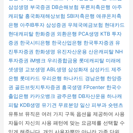
삼성생명
부국증권
DB손해보험
푸른저축은행
아주
캐피탈
흥국화재해상보험
SBI저축은행
애큐온저축
은행
아주IB투자
삼성증권
우체국예금보험
현대카드
현대캐피탈
한화증권
외환은행
PCA생명
KTB 투자
증권
한국시티은행
한국산업은행
한국투자증권
유
진투자증권
한화생명
유진자산운용
산은캐피탈
NH
투자증권
iM뱅크
우리종합금융
롯데캐피탈
미래에
셋생명
교보생명
ABL생명
삼성화재
삼성카드
제주
은행
롯데카드
우리은행
하나카드
경남은행
한양증
권
골든브릿지투자증권
흥국생명
FPcenter
한국수
출입은행
카카오뱅크
광주은행
DB자산운용
하나캐
피탈
KDB생명
유기견 무료분양
일산 피부과
숏텐츠
유튜브 뮤직은 여러 가지 구독 옵션을 제공하여 사용
자들이 자신의 사용 패턴에 맞는 요금제를 선택할 수
있게 해줍니다. 개인 사용자뿐만 아니라 가족 단위