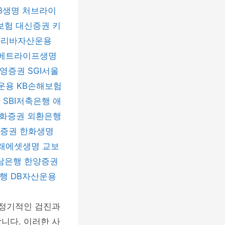
B생명
처브라이
보험
대신증권
키
파리바자산운용
메트라이프생명
신영증권
SGI서울
운용
KB손해보험
험
SBI저축은행
애
화증권
외환은행
자증권
한화생명
래에셋생명
교보
남은행
한양증권
은행
DB자산운용
 정기적인 검진과
니다. 이러한 사