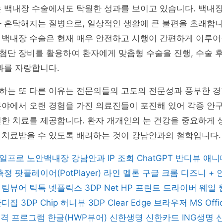
는 백내장 수술에서도 탁월한 성과를 보이고 있습니다. 백내
 혼탁해지는 질병으로, 일상적인 생활에 큰 불편을 초래합니
 백내장 수술은 현재 매우 안전하고 시행이 간편하게 이루어
단 장비를 활용하여 환자에게 맞춤형 수술을 진행, 수술 후
과를 자랑합니다.
하는 또 다른 이유는 전문의들의 고도의 전문성과 풍부한 경
야에서 오랜 경험을 가진 의료진들이 포진해 있어 각종 안구
한 치료를 제공합니다. 환자 개개인의 눈 건강을 중요하게 
 치료받을 수 있도록 배려하는 것이 강남안과의 철학입니다.
일프로
노안백내장
강남안과
IP 조회
ChatGPT
반디뷰
애니
 측정
팟플레이어(PotPlayer)
라인
멜론
구글 크롬
디즈니 +
버
팀뷰어
틱톡
넷플릭스
3DP Net
HP 프린트 드라이버
웨일
반디집
3DP Chip
허니뷰
3DP Clear
Edge 브라우저
MS Off
 원격 프로그램
한글(HWP뷰어)
신한생명
신한카드
ING생명