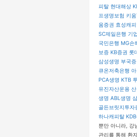
피탈
현대해상
프생명보험
키움
움증권
효성캐
SC제일은행
기
국민은행
MG손
보증
KB증권
롯
삼성생명
부국
큐온저축은행
아
PCA생명
KTB
유진자산운용
산
생명
ABL생명
골든브릿지투자
하나캐피탈
KD
뿐만 아니라, 강
관리를 통해 환자