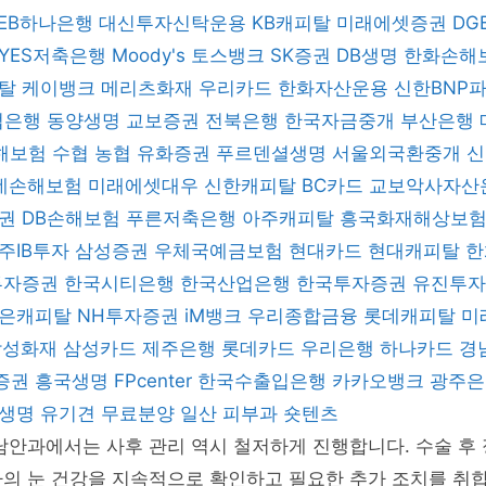
KEB하나은행
대신투자신탁운용
KB캐피탈
미래에셋증권
DG
YES저축은행
Moody's
토스뱅크
SK증권
DB생명
한화손해
피탈
케이뱅크
메리츠화재
우리카드
한화자산운용
신한BNP
업은행
동양생명
교보증권
전북은행
한국자금중개
부산은행
해보험
수협
농협
유화증권
푸르덴셜생명
서울외국환중개
데손해보험
미래에셋대우
신한캐피탈
BC카드
교보악사자산
증권
DB손해보험
푸른저축은행
아주캐피탈
흥국화재해상보
주IB투자
삼성증권
우체국예금보험
현대카드
현대캐피탈
한
 투자증권
한국시티은행
한국산업은행
한국투자증권
유진투
은캐피탈
NH투자증권
iM뱅크
우리종합금융
롯데캐피탈
미
삼성화재
삼성카드
제주은행
롯데카드
우리은행
하나카드
경
증권
흥국생명
FPcenter
한국수출입은행
카카오뱅크
광주
B생명
유기견 무료분양
일산 피부과
숏텐츠
남안과에서는 사후 관리 역시 철저하게 진행합니다. 수술 후
의 눈 건강을 지속적으로 확인하고 필요한 추가 조치를 취합