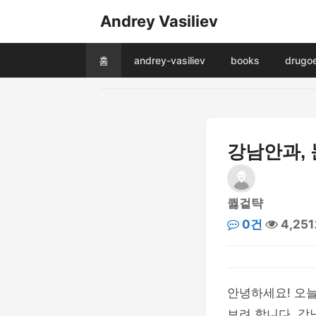
Andrey Vasiliev
홈
andrey-vasiliev
books
drugo
강남안과, 
큃겉탹
0건
4,25
안녕하세요! 오늘
보려 합니다. 강