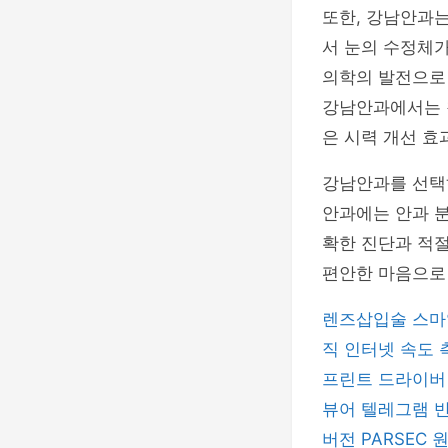
또한, 강남안과
서 눈의 수정체가
의학의 발전으로
강남안과에서는 첨
은 시력 개선 효
강남안과를 선택
안과에는 안과 분
확한 진단과 적절
편안한 마음으로
렌즈삽입술
스마
직
인터넷 속도
프린트 드라이
뷰어
텔레그램
버전
PARSEC