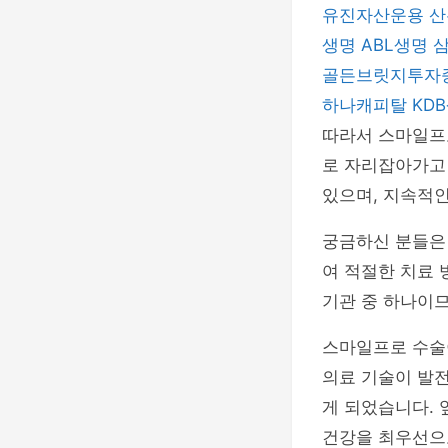
유진자산운용
산
생명
ABL생명
골든브릿지투자
하나캐피탈
KD
따라서 스마일프
로 자리잡아가고 
있으며, 지속적인
궁금하신 분들
여 적절한 치료 
기관 중 하나이므
스마일프로 수술이
의료 기술이 발전
게 되었습니다. 
건강을 최우선으