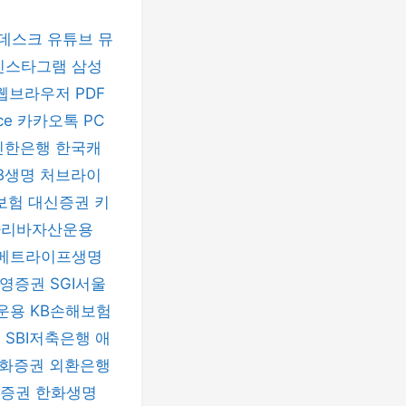
데스크
유튜브 뮤
인스타그램
삼성
 웹브라우저
PDF
ice
카카오톡 PC
신한은행
한국캐
B생명
처브라이
보험
대신증권
키
파리바자산운용
메트라이프생명
신영증권
SGI서울
운용
KB손해보험
험
SBI저축은행
애
화증권
외환은행
자증권
한화생명