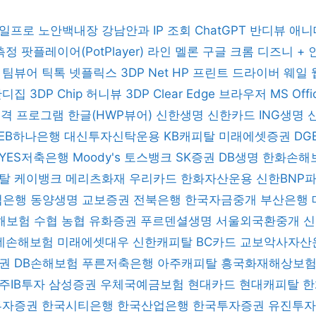
일프로
노안백내장
강남안과
IP 조회
ChatGPT
반디뷰
애니
 측정
팟플레이어(PotPlayer)
라인
멜론
구글 크롬
디즈니 +
버
팀뷰어
틱톡
넷플릭스
3DP Net
HP 프린트 드라이버
웨일
반디집
3DP Chip
허니뷰
3DP Clear
Edge 브라우저
MS Off
 원격 프로그램
한글(HWP뷰어)
신한생명
신한카드
ING생명
KEB하나은행
대신투자신탁운용
KB캐피탈
미래에셋증권
DG
YES저축은행
Moody's
토스뱅크
SK증권
DB생명
한화손해
피탈
케이뱅크
메리츠화재
우리카드
한화자산운용
신한BNP
업은행
동양생명
교보증권
전북은행
한국자금중개
부산은행
해보험
수협
농협
유화증권
푸르덴셜생명
서울외국환중개
데손해보험
미래에셋대우
신한캐피탈
BC카드
교보악사자산
증권
DB손해보험
푸른저축은행
아주캐피탈
흥국화재해상보
주IB투자
삼성증권
우체국예금보험
현대카드
현대캐피탈
한
 투자증권
한국시티은행
한국산업은행
한국투자증권
유진투