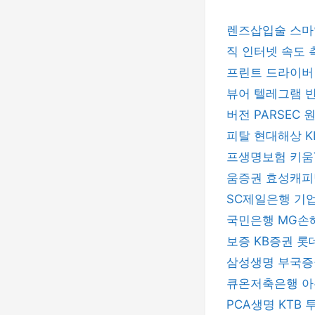
렌즈삽입술
스마
직
인터넷 속도
프린트 드라이
뷰어
텔레그램
버전
PARSEC
피탈
현대해상
프생명보험
키움
움증권
효성캐
SC제일은행
기
국민은행
MG손
보증
KB증권
롯
삼성생명
부국
큐온저축은행
아
PCA생명
KTB