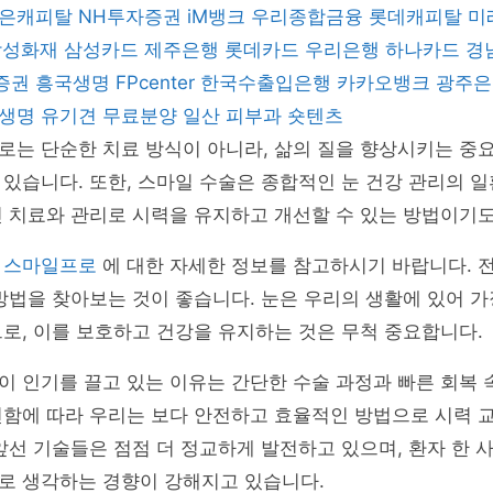
은캐피탈
NH투자증권
iM뱅크
우리종합금융
롯데캐피탈
미
삼성화재
삼성카드
제주은행
롯데카드
우리은행
하나카드
경
증권
흥국생명
FPcenter
한국수출입은행
카카오뱅크
광주
B생명
유기견 무료분양
일산 피부과
숏텐츠
로는 단순한 치료 방식이 아니라, 삶의 질을 향상시키는 중
있습니다. 또한, 스마일 수술은 종합적인 눈 건강 관리의 
 치료와 관리로 시력을 유지하고 개선할 수 있는 방법이기도
은
스마일프로
에 대한 자세한 정보를 참고하시기 바랍니다. 
방법을 찾아보는 것이 좋습니다. 눈은 우리의 생활에 있어 가
로, 이를 보호하고 건강을 유지하는 것은 무척 중요합니다.
 인기를 끌고 있는 이유는 간단한 수술 과정과 빠른 회복 
함에 따라 우리는 보다 안전하고 효율적인 방법으로 시력 교
앞선 기술들은 점점 더 정교하게 발전하고 있으며, 환자 한 사
로 생각하는 경향이 강해지고 있습니다.