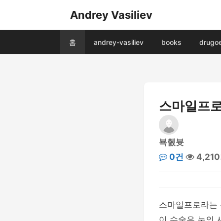
Andrey Vasiliev
홈
andrey-vasiliev
books
drugo
스마일프로,
뵥췘븃
0건
4,21
스마일프로라는 용
이 수술은 눈의 