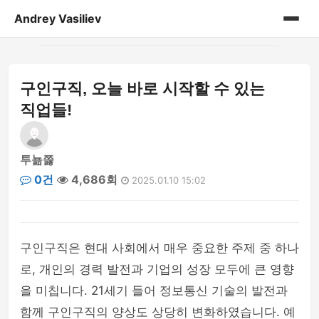
Andrey Vasiliev
홈
구인구직, 오늘 바로 시작할 수 있는
andrey-vasiliev
직업들!
books
투뇲쯣
drugoe
0건
4,686회
2025.01.10 15:02
javascript
linux
구인구직은 현대 사회에서 매우 중요한 주제 중 하나
로, 개인의 경력 발전과 기업의 성장 모두에 큰 영향
my-life
을 미칩니다. 21세기 들어 정보통신 기술의 발전과
no-sql
함께 구인구직의 양상도 상당히 변화하였습니다. 예