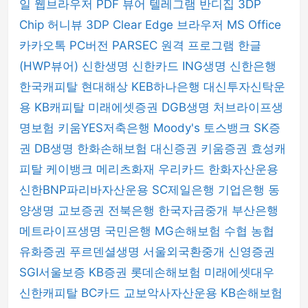
일 웹브라우저
PDF 뷰어
텔레그램
반디집
3DP
Chip
허니뷰
3DP Clear
Edge 브라우저
MS Office
카카오톡 PC버전
PARSEC 원격 프로그램
한글
(HWP뷰어)
신한생명
신한카드
ING생명
신한은행
한국캐피탈
현대해상
KEB하나은행
대신투자신탁운
용
KB캐피탈
미래에셋증권
DGB생명
처브라이프생
명보험
키움YES저축은행
Moody's
토스뱅크
SK증
권
DB생명
한화손해보험
대신증권
키움증권
효성캐
피탈
케이뱅크
메리츠화재
우리카드
한화자산운용
신한BNP파리바자산운용
SC제일은행
기업은행
동
양생명
교보증권
전북은행
한국자금중개
부산은행
메트라이프생명
국민은행
MG손해보험
수협
농협
유화증권
푸르덴셜생명
서울외국환중개
신영증권
SGI서울보증
KB증권
롯데손해보험
미래에셋대우
신한캐피탈
BC카드
교보악사자산운용
KB손해보험