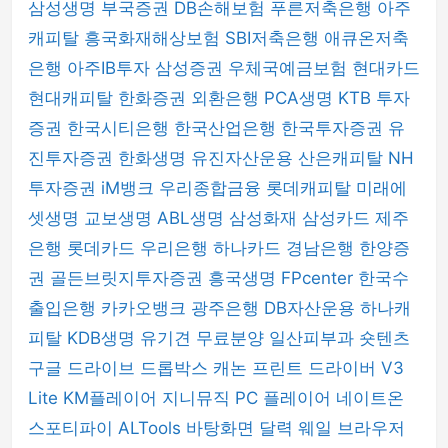
삼성생명
부국증권
DB손해보험
푸른저축은행
아주
캐피탈
흥국화재해상보험
SBI저축은행
애큐온저축
은행
아주IB투자
삼성증권
우체국예금보험
현대카드
현대캐피탈
한화증권
외환은행
PCA생명
KTB 투자
증권
한국시티은행
한국산업은행
한국투자증권
유
진투자증권
한화생명
유진자산운용
산은캐피탈
NH
투자증권
iM뱅크
우리종합금융
롯데캐피탈
미래에
셋생명
교보생명
ABL생명
삼성화재
삼성카드
제주
은행
롯데카드
우리은행
하나카드
경남은행
한양증
권
골든브릿지투자증권
흥국생명
FPcenter
한국수
출입은행
카카오뱅크
광주은행
DB자산운용
하나캐
피탈
KDB생명
유기견 무료분양
일산피부과
숏텐츠
구글 드라이브
드롭박스
캐논 프린트 드라이버
V3
Lite
KM플레이어
지니뮤직 PC 플레이어
네이트온
스포티파이
ALTools
바탕화면 달력
웨일 브라우저