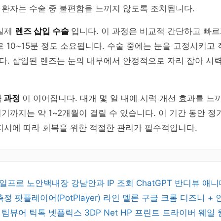
 환자는 수술 중 불편함을 느끼지 않도록 조치됩니다.
 실제
렌즈 삽입 수술
입니다. 이 과정은 비교적 간단하고 빠르
로 10~15분 정도 소요됩니다. 수술 중에는 눈을 고정시키고
다. 삽입된 렌즈는 눈의 내부에서 안정적으로 자리 잡아 시
 과정
이 이어집니다. 대개 몇 일 내에 시력 개선 효과를 느
기까지는 약 1~2개월이 걸릴 수 있습니다. 이 기간 동안 정
지시에 따라 회복을 위한 적절한 관리가 필수적입니다.
일프로
노안백내장
강남안과
IP 조회
ChatGPT
반디뷰
애니
 측정
팟플레이어(PotPlayer)
라인
멜론
구글 크롬
디즈니 +
버
팀뷰어
틱톡
넷플릭스
3DP Net
HP 프린트 드라이버
웨일