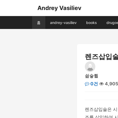
Andrey Vasiliev
홈
andrey-vasiliev
books
drugo
렌즈삽입술,
쇪슣튈
0건
4,90
렌즈삽입술은 시력
즈를 삽입하여 시