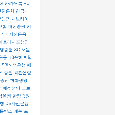
ice
카카오톡 PC
신한은행
한국캐
B생명
처브라이
보험
대신증권
키
파리바자산운용
메트라이프생명
신영증권
SGI서울
운용
KB손해보험
험
SBI저축은행
애
화증권
외환은행
자증권
한화생명
래에셋생명
교보
남은행
한양증권
은행
DB자산운용
롭박스
캐논 프