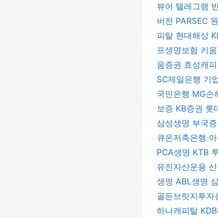
뷰어
텔레그램
버전
PARSEC
피탈
현대해상
프생명보험
키움
움증권
효성캐
SC제일은행
기
국민은행
MG손
보증
KB증권
롯
삼성생명
부국
큐온저축은행
아
PCA생명
KTB
유진자산운용
산
생명
ABL생명
골든브릿지투자
하나캐피탈
KD