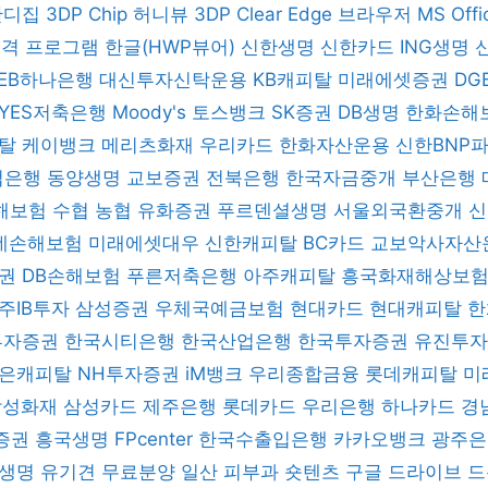
반디집
3DP Chip
허니뷰
3DP Clear
Edge 브라우저
MS Off
 원격 프로그램
한글(HWP뷰어)
신한생명
신한카드
ING생명
KEB하나은행
대신투자신탁운용
KB캐피탈
미래에셋증권
DG
YES저축은행
Moody's
토스뱅크
SK증권
DB생명
한화손해
피탈
케이뱅크
메리츠화재
우리카드
한화자산운용
신한BNP
업은행
동양생명
교보증권
전북은행
한국자금중개
부산은행
해보험
수협
농협
유화증권
푸르덴셜생명
서울외국환중개
데손해보험
미래에셋대우
신한캐피탈
BC카드
교보악사자산
증권
DB손해보험
푸른저축은행
아주캐피탈
흥국화재해상보
주IB투자
삼성증권
우체국예금보험
현대카드
현대캐피탈
한
 투자증권
한국시티은행
한국산업은행
한국투자증권
유진투
은캐피탈
NH투자증권
iM뱅크
우리종합금융
롯데캐피탈
미
삼성화재
삼성카드
제주은행
롯데카드
우리은행
하나카드
경
증권
흥국생명
FPcenter
한국수출입은행
카카오뱅크
광주
B생명
유기견 무료분양
일산 피부과
숏텐츠
구글 드라이브
드