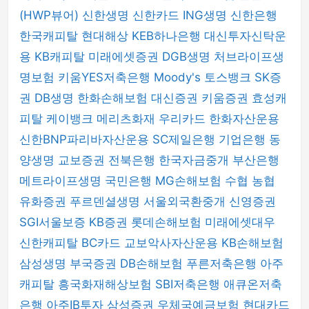
(HWP뷰어)
신한생명
신한카드
ING생명
신한은행
한국캐피탈
현대해상
KEB하나은행
대신투자신탁운
용
KB캐피탈
미래에셋증권
DGB생명
처브라이프생
명보험
키움YES저축은행
Moody's
토스뱅크
SK증
권
DB생명
한화손해보험
대신증권
키움증권
효성캐
피탈
케이뱅크
메리츠화재
우리카드
한화자산운용
신한BNP파리바자산운용
SC제일은행
기업은행
동
양생명
교보증권
전북은행
한국자금중개
부산은행
메트라이프생명
국민은행
MG손해보험
수협
농협
유화증권
푸르덴셜생명
서울외국환중개
신영증권
SGI서울보증
KB증권
롯데손해보험
미래에셋대우
신한캐피탈
BC카드
교보악사자산운용
KB손해보험
삼성생명
부국증권
DB손해보험
푸른저축은행
아주
캐피탈
흥국화재해상보험
SBI저축은행
애큐온저축
은행
아주IB투자
삼성증권
우체국예금보험
현대카드