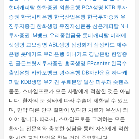
현대캐피탈
한화증권
외환은행
PCA생명
KTB 투자
증권
한국시티은행
한국산업은행
한국투자증권
유
진투자증권
한화생명
유진자산운용
산은캐피탈
NH
투자증권
iM뱅크
우리종합금융
롯데캐피탈
미래에
셋생명
교보생명
ABL생명
삼성화재
삼성카드
제주
은행
롯데카드
우리은행
하나카드
경남은행
한양증
권
골든브릿지투자증권
흥국생명
FPcenter
한국수
출입은행
카카오뱅크
광주은행
DB자산운용
하나캐
피탈
KDB생명
유기견 무료분양
일산 피부과
숏텐츠
물론, 스마일프로가 모든 사람에게 적합한 것은 아닙
니다. 환자의 눈 상태에 따라 수술이 제한될 수 있으
며, 만약 다른 안구 질환이 있다면 치료가 우선시 되
어야 합니다. 따라서, 스마일프로를 고려하는 모든
환자는 전문의와 충분한 상담을 통해 자신에게 적합
한 시력 교정 방법을 찾는 것이 중요합니다.