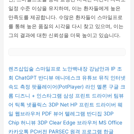
일정 수준 이상을 유지하며, 이는 환자들에게 높은
만족도를 제공합니다. 수많은 환자들이 스마일프로
를 통해 높은 품질의 시각을 다시 찾고 있으며, 이는
그의 결과에 대한 신뢰성을 더욱 높이고 있습니다.
렌즈삽입술
스마일프로
노안백내장
강남안과
IP 조
회
ChatGPT
반디뷰
애니데스크
유튜브 뮤직
인터넷
속도 측정
팟플레이어(PotPlayer)
라인
멜론
구글 크
롬
디즈니 +
인스타그램
삼성 프린트 드라이버
팀뷰
어
틱톡
넷플릭스
3DP Net
HP 프린트 드라이버
웨
일 웹브라우저
PDF 뷰어
텔레그램
반디집
3DP
Chip
허니뷰
3DP Clear
Edge 브라우저
MS Office
카카오톡 PC버전
PARSEC 원격 프로그램
한글