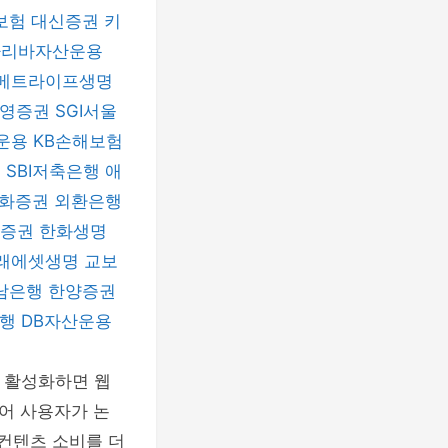
보험
대신증권
키
파리바자산운용
메트라이프생명
신영증권
SGI서울
운용
KB손해보험
험
SBI저축은행
애
화증권
외환은행
자증권
한화생명
래에셋생명
교보
남은행
한양증권
은행
DB자산운용
를 활성화하면 웹
어 사용자가 논
 컨텐츠 소비를 더