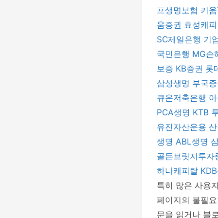
프생명보험
키움
움증권
효성캐
SC제일은행
기
국민은행
MG손
보증
KB증권
롯
삼성생명
부국
큐온저축은행
아
PCA생명
KTB
유진자산운용
산
생명
ABL생명
골든브릿지투자
하나캐피탈
KD
특히 많은 사용자
페이지의 불필요
문을 읽거나 블로