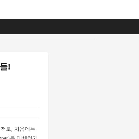
들!
우저로, 처음에는
orer)를 대체하기