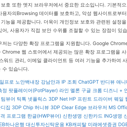
 보호 또한 엣지 브라우저에서 중요한 요소입니다. 기본적으
사용자의Browsing 데이터를 보호하고, 악성 웹사이트로부
 기능을 제공합니다. 더욱이 개인정보 보호와 관련된 설정을
있어, 사용자가 직접 보안 수위를 조절할 수 있는 장점이 있습
우저는 다양한 확장 프로그램을 지원합니다. Google Chro
 Chrome 웹 스토어에서 제공되는 많은 확장 프로그램을 
패스워드 관리, 이메일 클라이언트 등 여러 기능을 추가하여 
 수 있습니다.
일프로
노안백내장
강남안과
IP 조회
ChatGPT
반디뷰
애니
 측정
팟플레이어(PotPlayer)
라인
멜론
구글 크롬
디즈니 +
버
팀뷰어
틱톡
넷플릭스
3DP Net
HP 프린트 드라이버
웨일
반디집
3DP Chip
허니뷰
3DP Clear
Edge 브라우저
MS Off
 원격 프로그램
한글(HWP뷰어)
신한생명
신한카드
ING생명
KEB하나은행
대신투자신탁운용
KB캐피탈
미래에셋증권
DG