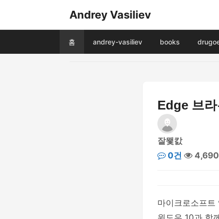
Andrey Vasiliev
홈
andrey-vasiliev
books
drugo
Edge 브
잘뫷캀
0건
4,69
마이크로소프트 
윈도우 10과 함께