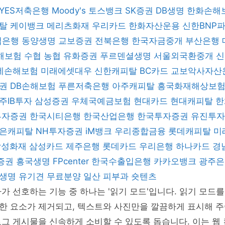
YES저축은행
Moody's
토스뱅크
SK증권
DB생명
한화손해
피탈
케이뱅크
메리츠화재
우리카드
한화자산운용
신한BNP
업은행
동양생명
교보증권
전북은행
한국자금중개
부산은행
해보험
수협
농협
유화증권
푸르덴셜생명
서울외국환중개
데손해보험
미래에셋대우
신한캐피탈
BC카드
교보악사자산
증권
DB손해보험
푸른저축은행
아주캐피탈
흥국화재해상보
주IB투자
삼성증권
우체국예금보험
현대카드
현대캐피탈
한
 투자증권
한국시티은행
한국산업은행
한국투자증권
유진투
은캐피탈
NH투자증권
iM뱅크
우리종합금융
롯데캐피탈
미
삼성화재
삼성카드
제주은행
롯데카드
우리은행
하나카드
경
증권
흥국생명
FPcenter
한국수출입은행
카카오뱅크
광주
B생명
유기견 무료분양
일산 피부과
숏텐츠
가 선호하는 기능 중 하나는 '읽기 모드'입니다. 읽기 모드
한 요소가 제거되고, 텍스트와 사진만을 깔끔하게 표시해 주
그 게시물을 신속하게 소비할 수 있도록 돕습니다. 이는 웹