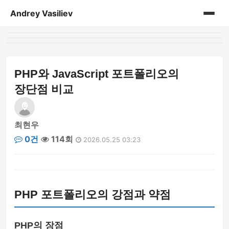
Andrey Vasiliev
홈
andrey-vasiliev
PHP와 JavaScript 포트폴리오의
장단점 비교
books
drugoe
최현우
0건
114회
2026.05.25 03:23
javascript
linux
PHP 포트폴리오의 강점과 약점
my-life
no-sql
PHP의 장점