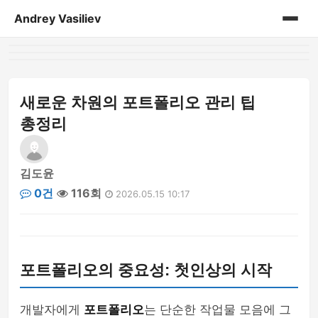
Andrey Vasiliev
홈
andrey-vasiliev
새로운 차원의 포트폴리오 관리 팁
총정리
books
drugoe
김도윤
0건
116회
2026.05.15 10:17
javascript
linux
포트폴리오의 중요성: 첫인상의 시작
my-life
no-sql
개발자에게
포트폴리오
는 단순한 작업물 모음에 그