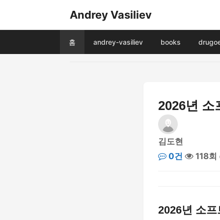
Andrey Vasiliev
홈
andrey-vasiliev
books
drugo
2026년 
김도현
0건
118회
2026년 소