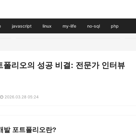
e
javascript
linux
my-life
no-sql
php
트폴리오의 성공 비결: 전문가 인터뷰
2026.03.28 05:24
개발 포트폴리오란?