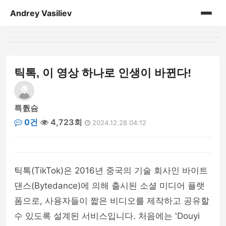
Andrey Vasiliev
홈
andrey-vasiliev
틱톡, 이 영상 하나로 인생이 바뀐다!
books
특퉔슘
drugoe
0건
4,723회
2024.12.28 04:12
javascript
linux
틱톡(TikTok)은 2016년 중국의 기술 회사인 바이트
댄스(Bytedance)에 의해 출시된 소셜 미디어 플랫
my-life
폼으로, 사용자들이 짧은 비디오를 제작하고 공유할
수 있도록 설계된 서비스입니다. 처음에는 'Douyi
no-sql