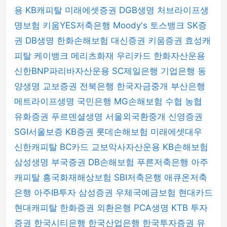
용
KB캐피탈
미래에셋증권
DGB생명
처브라이프생
명보험
키움YES저축은행
Moody's
토스뱅크
SK증
권
DB생명
한화손해보험
대신증권
키움증권
효성캐
피탈
케이뱅크
메리츠화재
우리카드
한화자산운용
신한BNP파리바자산운용
SC제일은행
기업은행
동
양생명
교보증권
전북은행
한국자금중개
부산은행
메트라이프생명
국민은행
MG손해보험
수협
농협
유화증권
푸르덴셜생명
서울외국환중개
신영증권
SGI서울보증
KB증권
롯데손해보험
미래에셋대우
신한캐피탈
BC카드
교보악사자산운용
KB손해보험
삼성생명
부국증권
DB손해보험
푸른저축은행
아주
캐피탈
흥국화재해상보험
SBI저축은행
애큐온저축
은행
아주IB투자
삼성증권
우체국예금보험
현대카드
현대캐피탈
한화증권
외환은행
PCA생명
KTB 투자
증권
한국시티은행
한국산업은행
한국투자증권
유