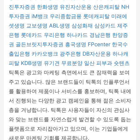
진투자증권
한화생명
유진자산운용
산은캐피탈
NH
투자증권
iM뱅크
우리종합금융
롯데캐피탈
미래에
셋생명
교보생명
ABL생명
삼성화재
삼성카드
제주
은행
롯데카드
우리은행
하나카드
경남은행
한양증
권
골든브릿지투자증권
흥국생명
FPcenter
한국수
출입은행
카카오뱅크
광주은행
DB자산운용
하나캐
피탈
KDB생명
유기견 무료분양
일산 피부과
숏텐츠
틱톡은 광고와 마케팅 측면에서도 큰 잠재력을 보여
주고 있습니다. 많은 브랜드들이 틱톡의 인플루언서
를 활용하여 제품이나 서비스를 홍보하며, 틱톡 내에
서 진행되는 다양한 광고 캠페인을 통해 젊은 소비자
층을 겨냥합니다. 틱톡은 사용자들이 자신의 관심사
와 맞는 브랜드를 자연스럽게 발견할 수 있도록 돕는
플랫폼으로 자리잡아가고 있으며, 이는 기업들에게
새로운 마케팅 기회를 제공합니다.