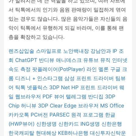
가 알려지는 데 큰 역할을 하고 있으며, 여러 차트에
서 틱톡에서의 인기와 음원 판매량이 밀접하게 엮여
있는 경우도 많습니다. 많은 음악가들은 자신들의 음
악이 틱톡에서 유행하게 되길 바라며, 이를 통해 팬
층을 확장하고 있습니다.
렌즈삽입술
스마일프로
노안백내장
강남안과
IP 조
회
ChatGPT
반디뷰
애니데스크
유튜브 뮤직
인터넷
속도 측정
팟플레이어(PotPlayer)
라인
멜론
구글 크
롬
디즈니 +
인스타그램
삼성 프린트 드라이버
팀뷰
어
틱톡
넷플릭스
3DP Net
HP 프린트 드라이버
웨
일 웹브라우저
PDF 뷰어
텔레그램
반디집
3DP
Chip
허니뷰
3DP Clear
Edge 브라우저
MS Office
카카오톡 PC버전
PARSEC 원격 프로그램
한글
(HWP뷰어)
신한생명
신한카드
ING생명
신한은행
한국캐피탈
현대해상
KEB하나은행
대신투자신탁운