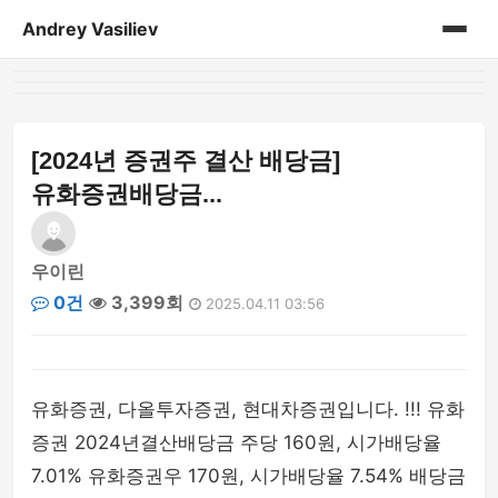
Andrey Vasiliev
홈
andrey-vasiliev
[2024년 증권주 결산 배당금]
유화증권배당금...
books
drugoe
우이린
0건
3,399회
2025.04.11 03:56
javascript
linux
유화증권, 다올투자증권, 현대차증권입니다. !!! 유화
my-life
증권 2024년결산배당금 주당 160원, 시가배당율
7.01% 유화증권우 170원, 시가배당율 7.54% 배당금
no-sql