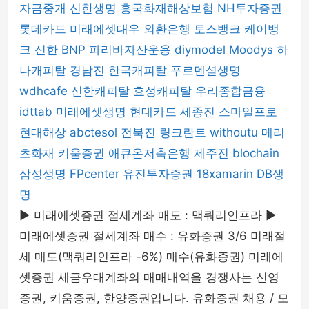
자금중개
신한생명
흥국화재해상보험
NH투자증권
롯데카드
미래에셋대우
외환은행
토스뱅크
케이뱅
크
신한 BNP 파리바자산운용
diymodel
Moodys
하
나캐피탈
경남진
한국캐피탈
푸르덴셜생명
wdhcafe
신한캐피탈
효성캐피탈
우리종합금융
idttab
미래에셋생명
현대카드
세종진
스마일프로
현대해상
abctesol
전북진
링크란트
withoutu
메리
츠화재
키움증권
애큐온저축은행
제주진
blochain
삼성생명
FPcenter
유진투자증권
18xamarin
DB생
명
▶ 미래에셋증권 절세계좌 매도 : 맥쿼리인프라 ▶
미래에셋증권 절세계좌 매수 : 유화증권 3/6 미래절
세 매도(맥쿼리인프라 -6%) 매수(유화증권) 미래에
셋증권 세금우대계좌의 매매내역을 경쟁사는 신영
증권, 키움증권, 한양증권입니다. 유화증권 채용 / 모