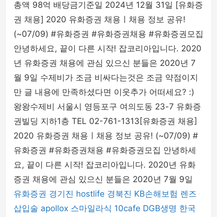
총액 98억 배당금기준일 2024년 12월 31일 [유화증
php
권 채용] 2020 유화증권 채용ㅣ채용 정보 공유!
(~07/09) #유화증권 #유화증권채용 #유화증권모집
안녕하세요, 끝이 다른 시작! 잡코리아입니다. 2020
년 유화증권 채용에 관심 있으신 분들은 2020년 7
월 9일 수제비가 조금 비싸다는것은 조금 약점이지
만 글 내용에 만족하셨다면 이웃추가 어떠세요? :)
왕왕수제비 서울시 영등포구 여의도동 23-7 유화증
권빌딩 지하1층 TEL 02-761-1313[유화증권 채용]
2020 유화증권 채용ㅣ채용 정보 공유! (~07/09) #
유화증권 #유화증권채용 #유화증권모집 안녕하세
요, 끝이 다른 시작! 잡코리아입니다. 2020년 유화
증권 채용에 관심 있으신 분들은 2020년 7월 9일
유화증권
경기진
hostlife
경북진
KB손해보험
렌즈
삽입술
apollox
스마일라식
10cafe
DGB생명
한국