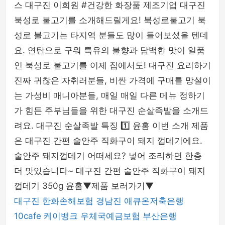
스 대구진 이희원 #건강한 화장품 제조기업 대구진
php
북성로 불고기를 소개해드릴게요! 북성로불고기 북
성로 불고기는 타지역 분들도 많이 들어보셨을 텐데
요. 연탄으로 구워 특유의 불향과 담백한 맛이 일품
인 북성로 불고기를 이제 집에서도! 대구진 요리하기
진짜 귀찮은 자취러분들, 비싼 가격에 구매를 망설이
는 가성비 매니아분들, 매일 매일 다른 메뉴 정하기
가 힘든 주부님들을 위한 대구진 순살족발을 소개드
려요. 대구진 순살족발 특징 1️⃣ 윤홈 이번 소개 제품
은 대구진 간편 술안주 직화구이 돼지 껍데기에요.
술안주 돼지껍데기 어떠세요? 넣어 조리하면 한층
더 맛있습니다~ 대구진 간편 술안주 직화구이 돼지
껍데기 350g 윤홈▼제품 보러가기▼
대구진
한화손해보험
경남진
애큐온저축은행
10cafe
케이뱅크
우체국예금보험
부산은행