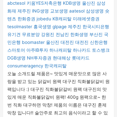
abctesol
키움YES저축은행
KDB생명
울산진
삼성
화재
제주진
ING생명
교보생명
aatesol
삼성생명
숏
텐츠
한화증권
jobedu
KB캐피탈
미래에셋증권
tesolmaster
흥국생명
glpage
제주진
한국시티은행
유기견 무료분양
강원진
전남진
한화생명
부산진
국
민은행
boomaster
울산진
대전진
대전진
신한은행
스마토어
아주IB투자
하나캐피탈
하나카드
토스뱅크
DGB생명
NH투자증권
현대해상
롯데카드
consumeragency
한국캐피탈
오늘 소개드릴 제품은~ 맛있게 매운맛으로 많은 사
랑을 받고 있는 닭갈비 원팩 대구진 직화불닭갈비 원
팩입니다 :) 대구진 직화불닭갈비 원팩 대구진의 맛
있게 매운 직화불닭갈비 원팩! 400g 원팩으로~ 한
번 직화 대구하면 막창! 제품의 이름은 대구진 훈제
막창 입니다!! 술안주로 최고의 음식이라고 할 수 있