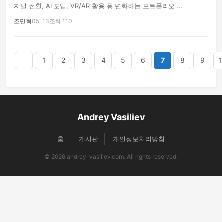
지털 전환, AI 도입, VR/AR 활용 등 변화하는 포트폴리오 ...
조민혁
05-13
조회 110
음
맨끝
1
2
3
4
5
6
7
8
9
1
Andrey Vasiliev
홈
게시판
개인정보처리방침
© 2026 andrey-vasiliev.com. All rights reserved.