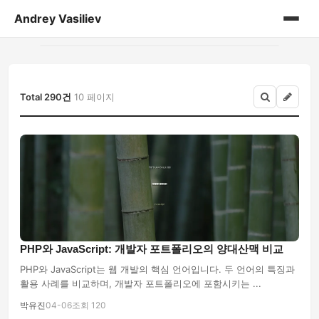
Andrey Vasiliev
홈
andrey-vasiliev
Total 290건
10 페이지
books
drugoe
javascript
linux
PHP와 JavaScript: 개발자 포트폴리오의 양대산맥 비교
my-life
PHP와 JavaScript는 웹 개발의 핵심 언어입니다. 두 언어의 특징과
활용 사례를 비교하며, 개발자 포트폴리오에 포함시키는 ...
no-sql
박유진
04-06
조회 120