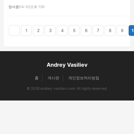
정서윤
04-02
조회 126
음
맨끝
1
2
3
4
5
6
7
8
9
1
Andrey Vasiliev
홈
게시판
개인정보처리방침
© 2026 andrey-vasiliev.com. All rights reserved.