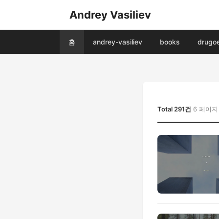
Andrey Vasiliev
홈
andrey-vasiliev
books
drugo
Total 291건
6 페이지