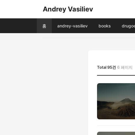
Andrey Vasiliev
홈
andrey-vasiliev
books
drugo
Total 95건
6 페이지