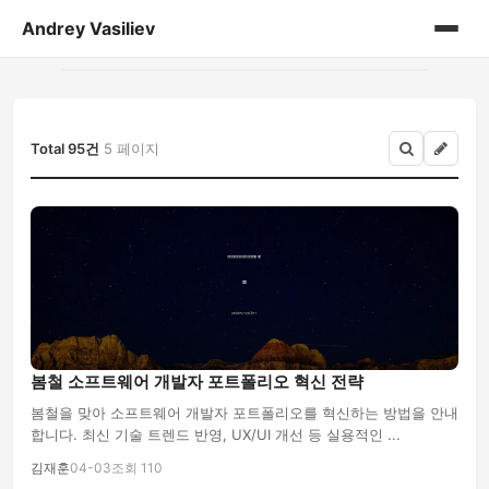
Andrey Vasiliev
홈
andrey-vasiliev
Total 95건
5 페이지
books
drugoe
javascript
linux
봄철 소프트웨어 개발자 포트폴리오 혁신 전략
my-life
봄철을 맞아 소프트웨어 개발자 포트폴리오를 혁신하는 방법을 안내
합니다. 최신 기술 트렌드 반영, UX/UI 개선 등 실용적인 ...
no-sql
김재훈
04-03
조회 110